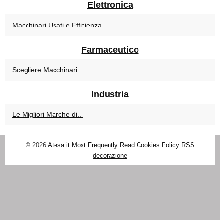
Elettronica
Macchinari Usati e Efficienza...
Farmaceutico
Scegliere Macchinari...
Industria
Le Migliori Marche di...
© 2026
Atesa.it
Most Frequently Read
Cookies Policy
RSS
decorazione